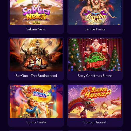
Sakura Neko
Samba Fiesta
SanGuo - The Brotherhood
Sexy Christmas Sirens
Spirits Fiesta
Spring Harvest