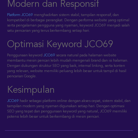
Modern dan Responsif
Platform JCO69
menghadirkan sistem stabil, tampilan responsif, dan
kompatibel di berbagai perangkat. Dengan performa website yang optimal
serta pengalaman pengguna yang nyaman, keyword JCO69 menjadi salah
satu pencarian yang terus berkembang setiap hari.
Optimasi Keyword JCO69
Penggunaan keyword
JCO69
secara natural pada halaman website
membantu mesin pencari lebih mudah mengenali brand dan isi halaman.
Dengan dukungan struktur SEO yang baik, internal linking, serta konten
yang relevan, website memiliki peluang lebih besar untuk tampil di hasil
pencarian Google.
Kesimpulan
JCO69
hadir sebagai platform online dengan akses cepat, sistem stabil, dan
tampilan modern yang nyaman digunakan setiap hari. Dengan optimasi
SEO yang tepat dan penggunaan keyword yang natural, JCO69 memiliki
potensi lebih besar untuk berkembang di mesin pencari.