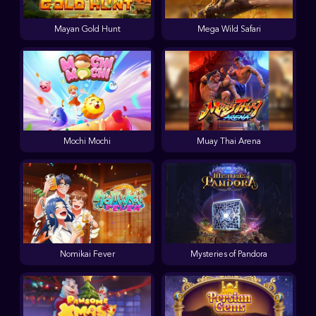
Mayan Gold Hunt
Mega Wild Safari
Mochi Mochi
Muay Thai Arena
Nomikai Fever
Mysteries of Pandora