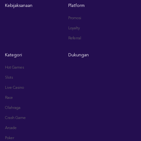
Kebijaksanaan
Platform
Promosi
Loyalty
Referral
Kategori
Dukungan
Hot Games
Slots
Live Casino
Race
Olahraga
Crash Game
Arcade
Poker