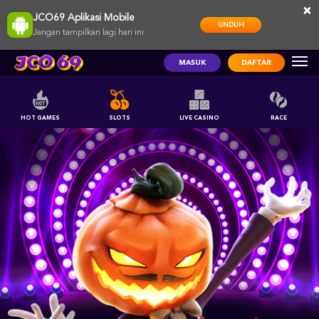
×
JCO69 Aplikasi Mobile
UNDUH
Jangan tampilkan lagi hari ini
MASUK
DAFTAR
HOT GAMES
SLOTS
LIVE CASINO
RACE