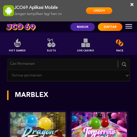
×
JCO69 Aplikasi Mobile
UNDUH
Jangan tampilkan lagi hari ini
MASUK
DAFTAR
HOT GAMES
SLOTS
LIVE CASINO
RACE
MARBLEX