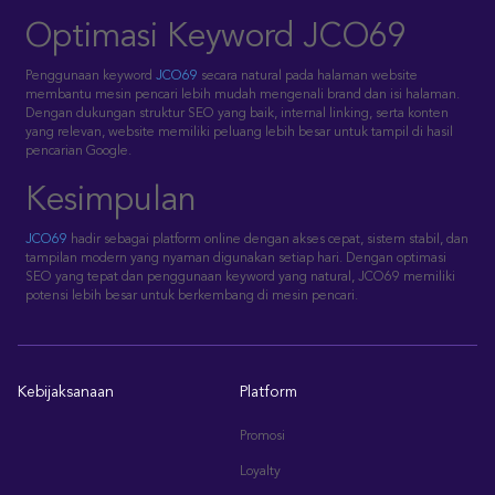
Optimasi Keyword JCO69
Penggunaan keyword
JCO69
secara natural pada halaman website
membantu mesin pencari lebih mudah mengenali brand dan isi halaman.
Dengan dukungan struktur SEO yang baik, internal linking, serta konten
yang relevan, website memiliki peluang lebih besar untuk tampil di hasil
pencarian Google.
Kesimpulan
JCO69
hadir sebagai platform online dengan akses cepat, sistem stabil, dan
tampilan modern yang nyaman digunakan setiap hari. Dengan optimasi
SEO yang tepat dan penggunaan keyword yang natural, JCO69 memiliki
potensi lebih besar untuk berkembang di mesin pencari.
Kebijaksanaan
Platform
Promosi
Loyalty