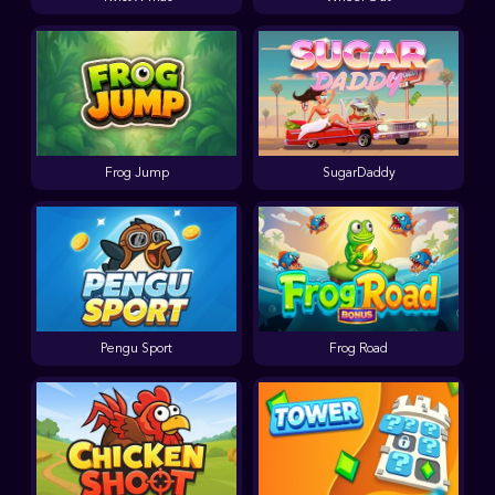
Frog Jump
SugarDaddy
Pengu Sport
Frog Road