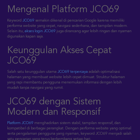
Mengenal Platform JCO69
Keyword
JCO69
semakin dikenal di pencarian Google karena memiliki
performa website yang cepat, navigasi sederhana, dan tampilan modern.
Selain itu,
akses login JCO69
juga dirancang agar lebih ringan dan nyaman
digunakan kapan saja.
Keunggulan Akses Cepat
JCO69
Salah satu keunggulan utama
JCO69 terpercaya
adalah optimalisasi
halaman yang membuat website lebih cepat dimuat. Struktur halaman
yang rapi membantu pengguna menemukan informasi dengan lebih
mudah tanpa navigasi yang rumit.
JCO69 dengan Sistem
Modern dan Responsif
Platform JCO69
menghadirkan sistem stabil, tampilan responsif, dan
kompatibel di berbagai perangkat. Dengan performa website yang optimal
serta pengalaman pengguna yang nyaman, keyword JCO69 menjadi salah
satu pencarian yang terus berkembang setiap hari.