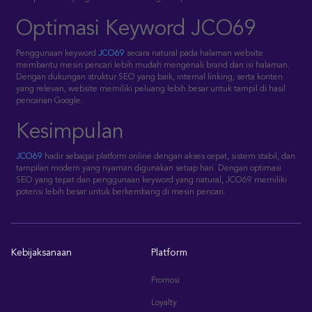
Optimasi Keyword JCO69
Penggunaan keyword
JCO69
secara natural pada halaman website
membantu mesin pencari lebih mudah mengenali brand dan isi halaman.
Dengan dukungan struktur SEO yang baik, internal linking, serta konten
yang relevan, website memiliki peluang lebih besar untuk tampil di hasil
pencarian Google.
Kesimpulan
JCO69
hadir sebagai platform online dengan akses cepat, sistem stabil, dan
tampilan modern yang nyaman digunakan setiap hari. Dengan optimasi
SEO yang tepat dan penggunaan keyword yang natural, JCO69 memiliki
potensi lebih besar untuk berkembang di mesin pencari.
Kebijaksanaan
Platform
Promosi
Loyalty