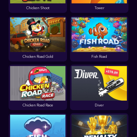
Chicken Shoot
Tower
Chicken Road Gold
Fish Road
Chicken Road Race
Diver