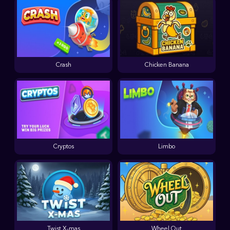
Crash
Chicken Banana
Cryptos
Limbo
Twist X-mas
Wheel Out