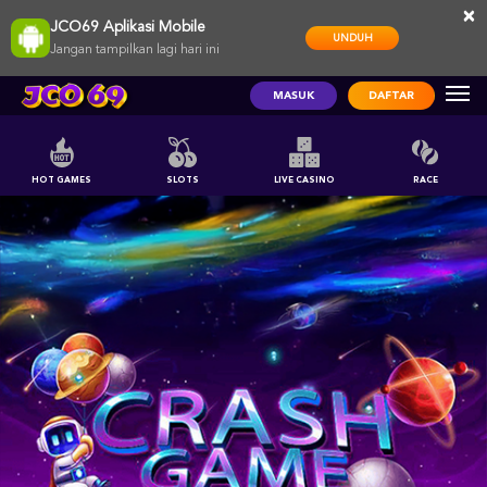
×
JCO69 Aplikasi Mobile
UNDUH
Jangan tampilkan lagi hari ini
MASUK
DAFTAR
HOT GAMES
SLOTS
LIVE CASINO
RACE