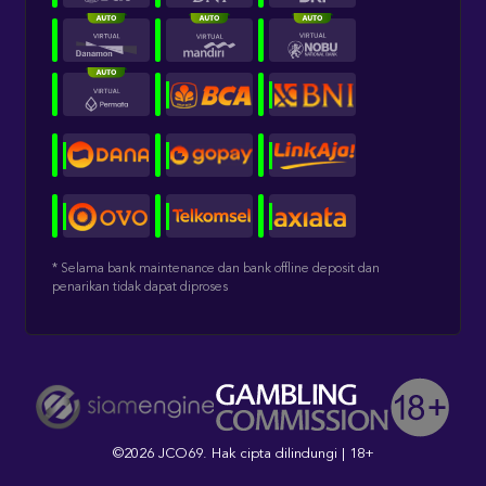
* Selama bank maintenance dan bank offline deposit dan
penarikan tidak dapat diproses
©2026 JCO69. Hak cipta dilindungi | 18+