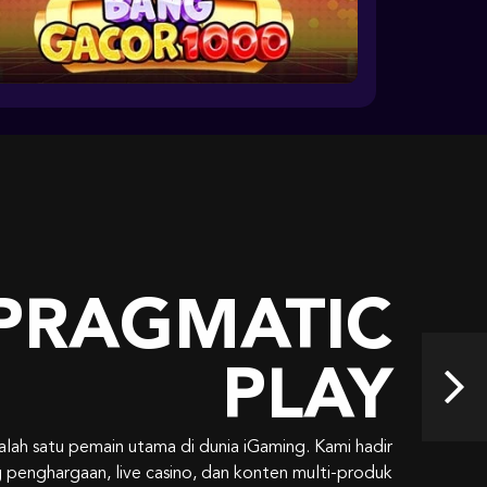
Scatter
rebe****a
IDR
2,600,100.00
Gates of Olympus Super
Scatter
rebe****a
IDR
2,228,000.00
Gates of Olympus Super
Scatter
rebe****a
IDR
2,183,000.00
Gates of Olympus Super
FAT PANDA
Scatter
hasib****7
Nex
IDR
2,169,210.00
slot brand dari Pragmatic Play yang bold dan penuh
nyita perhatian dan kasih gameplay seru yang nggak
Gates of Olympus Super
yang meledak-ledak, visual yang kece, dan potensi