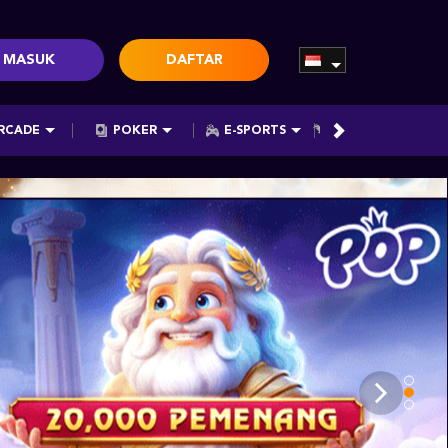
MASUK
DAFTAR
RCADE
POKER
E-SPORTS
SABUNG AYAM