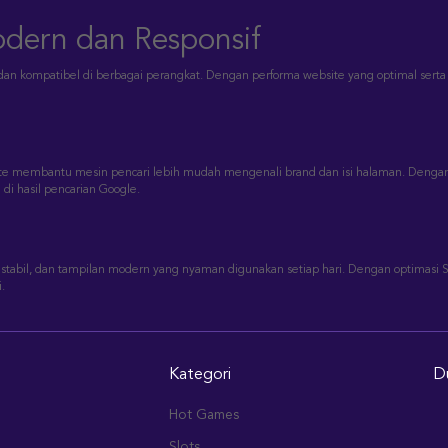
dern dan Responsif
f, dan kompatibel di berbagai perangkat. Dengan performa website yang optimal 
te membantu mesin pencari lebih mudah mengenali brand dan isi halaman. Dengan du
di hasil pencarian Google.
em stabil, dan tampilan modern yang nyaman digunakan setiap hari. Dengan optima
.
Kategori
D
Hot Games
Slots