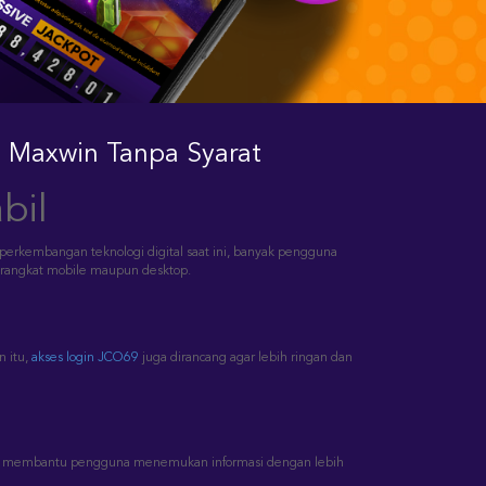
h Maxwin Tanpa Syarat
bil
perkembangan teknologi digital saat ini, banyak pengguna
erangkat mobile maupun desktop.
n itu,
akses login JCO69
juga dirancang agar lebih ringan dan
rapi membantu pengguna menemukan informasi dengan lebih