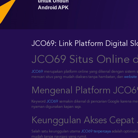
untuk Unduh
Android APK
JCO69: Link Platform Digital S
JCO69 Situs Online 
JCO69
merupakan platform online yang dikenal dengan sistem st
mencari situs yang mudah diakses tanpa hambatan, dan
website
Mengenal Platform JCO6
Keyword
JCO69
semakin dikenal di pencarian Google karena mem
nyaman digunakan kapan saja.
Keunggulan Akses Cepat
Salah satu keunggulan utama
JCO69 terpercaya
adalah optimali
mudah tanpa navigasi yang rumit.