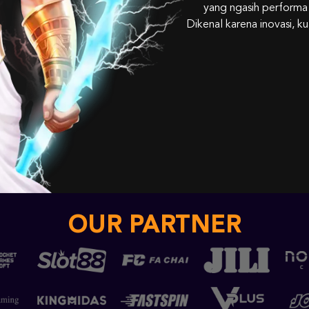
menang besar—Fat Pan
OUR PARTNER