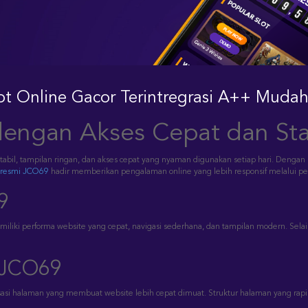
lot Online Gacor Terintregrasi A++ Muda
dengan Akses Cepat dan Sta
abil, tampilan ringan, dan akses cepat yang nyaman digunakan setiap hari. Dengan 
 resmi JCO69
hadir memberikan pengalaman online yang lebih responsif melalui p
9
iliki performa website yang cepat, navigasi sederhana, dan tampilan modern. Selai
 JCO69
sasi halaman yang membuat website lebih cepat dimuat. Struktur halaman yang 