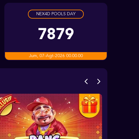
1000
eva****7
IDR
4,917,600.00
NEX4D POOLS DAY
Gates of Olympus Super
7879
Scatter
rebe****a
IDR
3,243,000.00
MUSCLE FORTUNE CAT
Pedas Gila
Jum, 07-Agt-2026 00.00.00
Gates of Olympus Super
Scatter
rebe****a
IDR
2,656,000.00
Gates of Olympus Super
Scatter
rebe****a
IDR
2,621,600.00
Gates of Olympus Super