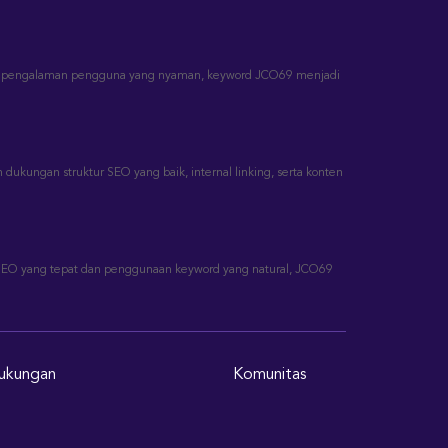
serta pengalaman pengguna yang nyaman, keyword JCO69 menjadi
kungan struktur SEO yang baik, internal linking, serta konten
si SEO yang tepat dan penggunaan keyword yang natural, JCO69
ukungan
Komunitas