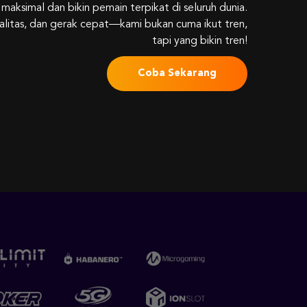
Scatter
da bukan cuma hiburan, tapi pembawa hoki sejati!
rebe****a
IDR
1,990,800.00
Coba Sekarang