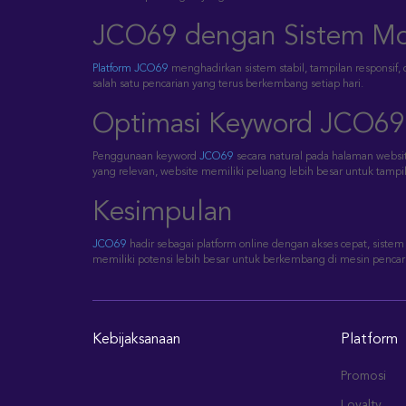
JCO69 dengan Sistem Mo
Platform JCO69
menghadirkan sistem stabil, tampilan responsi
salah satu pencarian yang terus berkembang setiap hari.
Optimasi Keyword JCO69
Penggunaan keyword
JCO69
secara natural pada halaman websi
yang relevan, website memiliki peluang lebih besar untuk tampil 
Kesimpulan
JCO69
hadir sebagai platform online dengan akses cepat, sist
memiliki potensi lebih besar untuk berkembang di mesin pencari
Kebijaksanaan
Platform
Promosi
Loyalty