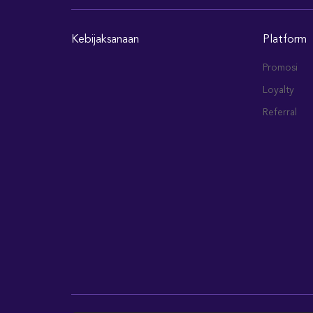
Kebijaksanaan
Platform
Promosi
Loyalty
Referral