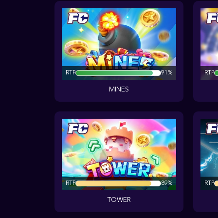
RTP
91%
RTP
MINES
RTP
89%
RTP
TOWER