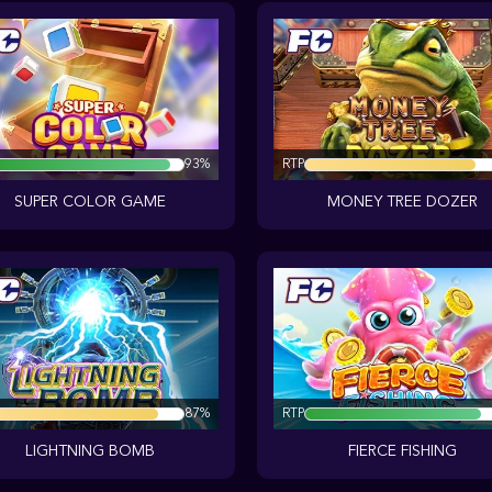
93%
RTP
SUPER COLOR GAME
MONEY TREE DOZER
87%
RTP
LIGHTNING BOMB
FIERCE FISHING