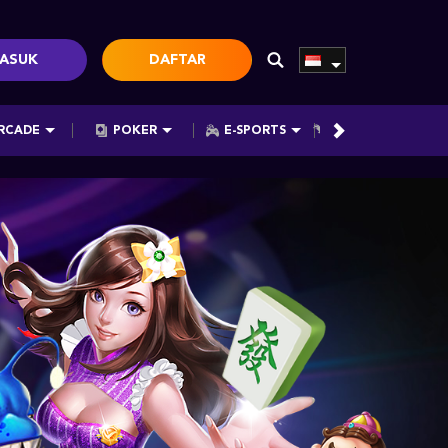
ASUK
DAFTAR
RCADE
POKER
E-SPORTS
SABUNG AYAM