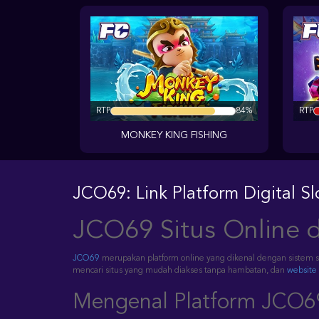
RTP
84%
RTP
MONKEY KING FISHING
JCO69: Link Platform Digital S
JCO69 Situs Online 
JCO69
merupakan platform online yang dikenal dengan sistem st
mencari situs yang mudah diakses tanpa hambatan, dan
website
Mengenal Platform JCO6