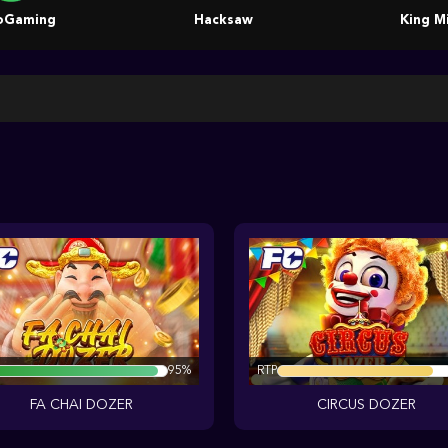
oGaming
Hacksaw
King M
95%
RTP
FA CHAI DOZER
CIRCUS DOZER