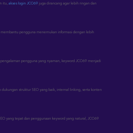
n itu,
akses login JCO69
juga dirancang agar lebih ringan dan
rapi membantu pengguna menemukan informasi dengan lebih
serta pengalaman pengguna yang nyaman, keyword JCO69 menjadi
kungan struktur SEO yang baik, internal linking, serta konten
si SEO yang tepat dan penggunaan keyword yang natural, JCO69