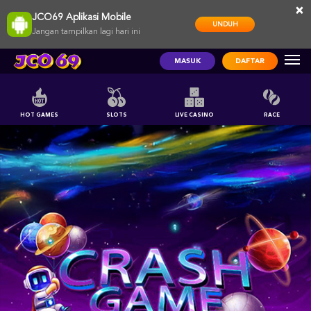
×
JCO69 Aplikasi Mobile
UNDUH
Jangan tampilkan lagi hari ini
MASUK
DAFTAR
HOT GAMES
SLOTS
LIVE CASINO
RACE