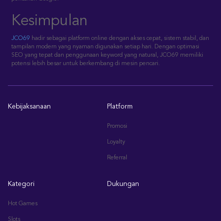
Kesimpulan
JCO69
hadir sebagai platform online dengan akses cepat, sistem stabil, dan
tampilan modern yang nyaman digunakan setiap hari. Dengan optimasi
SEO yang tepat dan penggunaan keyword yang natural, JCO69 memiliki
potensi lebih besar untuk berkembang di mesin pencari.
Kebijaksanaan
Platform
Promosi
Loyalty
Referral
Kategori
Dukungan
Hot Games
Slots