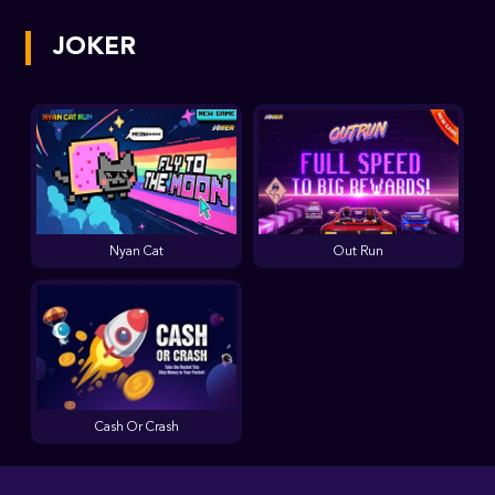
JOKER
Nyan Cat
Out Run
Cash Or Crash